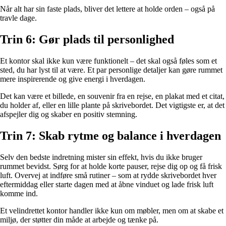
Når alt har sin faste plads, bliver det lettere at holde orden – også på
travle dage.
Trin 6: Gør plads til personlighed
Et kontor skal ikke kun være funktionelt – det skal også føles som et
sted, du har lyst til at være. Et par personlige detaljer kan gøre rummet
mere inspirerende og give energi i hverdagen.
Det kan være et billede, en souvenir fra en rejse, en plakat med et citat,
du holder af, eller en lille plante på skrivebordet. Det vigtigste er, at det
afspejler dig og skaber en positiv stemning.
Trin 7: Skab rytme og balance i hverdagen
Selv den bedste indretning mister sin effekt, hvis du ikke bruger
rummet bevidst. Sørg for at holde korte pauser, rejse dig op og få frisk
luft. Overvej at indføre små rutiner – som at rydde skrivebordet hver
eftermiddag eller starte dagen med at åbne vinduet og lade frisk luft
komme ind.
Et velindrettet kontor handler ikke kun om møbler, men om at skabe et
miljø, der støtter din måde at arbejde og tænke på.