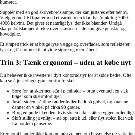
humøret.
Suppler med en god skrivebordslampe, der kan justeres efter behov.
Vælg gerne LED-pærer med et varmt, men klart lys (omkring 3000–
4000 kelvin). Det giver et naturligt lys, der ikke blænder. Undgå
skarpe loftslamper direkte over skærmen – de kan give genskin og
hovedpine.
Et simpelt trick er at bruge lyse vægge og overflader, som reflekterer
lyset og får rummet til at virke større og mere åbent.
Trin 3: Tænk ergonomi – uden at købe nyt
Du behøver ikke investere i dyrt kontorudstyr for at sidde bedre. Ofte
kan små justeringer gøre en stor forskel.
Sørg for, at skærmen står i øjenhøjde – brug eventuelt en stak
bøger som skærmforhøjer.
Justér stolen, så dine fødder hviler fladt på gulvet, og knæene
danner en vinkel på cirka 90 grader.
Brug en pude i lænden, hvis stolen ikke støtter ryggen ordentligt.
Skift stilling jævnligt – stå op, stræk ud, eller flyt stolen lidt væk
fra bordet i pauserne.
Ergonomi handler ikke kun om udstyr, men om bevægelse og variation