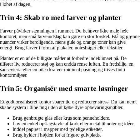
i løbet af dagen.
Trin 4: Skab ro med farver og planter
Farver påvirker stemningen i rummet. Du behøver ikke male hele
kontoret, men små farveindslag kan gøre en stor forskel. Blå og grønne
nuancer virker beroligende, mens gule og orange toner kan give
energi. Brug farver i form af plakater, notesbøger eller tekstiler.
Planter er en af de billigste måder at forbedre indeklimaet på. De
tilfører liv, reducerer støj og kan endda rense luften. En fredslilje, en
sansevieria eller en pilea kræver minimal pasning og trives fint i
kontormiljøer.
Trin 5: Organisér med smarte løsninger
Et godt organiseret kontor sparer tid og reducerer stress. Du kan nemt
skabe system i dine ting uden at købe dyre opbevaringsmøbler.
Brug genbrugte glas eller krus som penneholdere.
Lav en enkel opslagstavle af kork eller metal til noter og idéer.
Inddel papirer i mapper med tydelige etiketter.
Brug hylder i højden for at frigøre gulvplads.