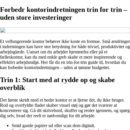
Forbedr kontorindretningen trin for trin –
uden store investeringer
Et velfungerende kontor behøver ikke koste en formue. Små ændringer
i indretningen kan have stor betydning for både trivsel, produktivitet og
arbejdsglæde. Uanset om du arbejder hjemmefra eller på et
fælleskontor, kan du med enkle greb skabe et mere inspirerende og
effektivt arbejdsmiljø. Her får du en trin-for-trin guide til, hvordan du
kan forbedre kontorindretningen – uden at tømme budgettet.
Trin 1: Start med at rydde op og skabe
overblik
Det første skridt mod et bedre kontor er at fjerne det, du ikke bruger.
Rod og overfyldte flader skaber visuel støj og gør det sværere at
koncentrere sig. Gå dit skrivebord, skuffer og reoler igennem, og spørg
dig selv, hvad der reelt er nødvendigt for dit arbejde.
Smid gamle papirer ud eller scan dem digitalt.