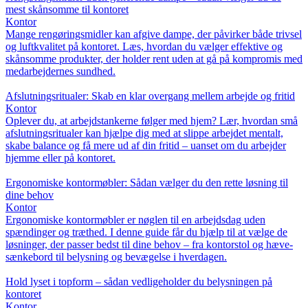
mest skånsomme til kontoret
Kontor
Mange rengøringsmidler kan afgive dampe, der påvirker både trivsel
og luftkvalitet på kontoret. Læs, hvordan du vælger effektive og
skånsomme produkter, der holder rent uden at gå på kompromis med
medarbejdernes sundhed.
Afslutningsritualer: Skab en klar overgang mellem arbejde og fritid
Kontor
Oplever du, at arbejdstankerne følger med hjem? Lær, hvordan små
afslutningsritualer kan hjælpe dig med at slippe arbejdet mentalt,
skabe balance og få mere ud af din fritid – uanset om du arbejder
hjemme eller på kontoret.
Ergonomiske kontormøbler: Sådan vælger du den rette løsning til
dine behov
Kontor
Ergonomiske kontormøbler er nøglen til en arbejdsdag uden
spændinger og træthed. I denne guide får du hjælp til at vælge de
løsninger, der passer bedst til dine behov – fra kontorstol og hæve-
sænkebord til belysning og bevægelse i hverdagen.
Hold lyset i topform – sådan vedligeholder du belysningen på
kontoret
Kontor