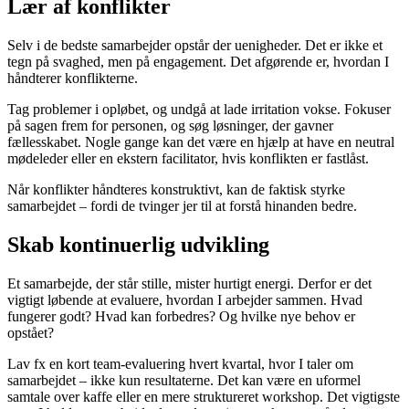
Lær af konflikter
Selv i de bedste samarbejder opstår der uenigheder. Det er ikke et
tegn på svaghed, men på engagement. Det afgørende er, hvordan I
håndterer konflikterne.
Tag problemer i opløbet, og undgå at lade irritation vokse. Fokuser
på sagen frem for personen, og søg løsninger, der gavner
fællesskabet. Nogle gange kan det være en hjælp at have en neutral
mødeleder eller en ekstern facilitator, hvis konflikten er fastlåst.
Når konflikter håndteres konstruktivt, kan de faktisk styrke
samarbejdet – fordi de tvinger jer til at forstå hinanden bedre.
Skab kontinuerlig udvikling
Et samarbejde, der står stille, mister hurtigt energi. Derfor er det
vigtigt løbende at evaluere, hvordan I arbejder sammen. Hvad
fungerer godt? Hvad kan forbedres? Og hvilke nye behov er
opstået?
Lav fx en kort team-evaluering hvert kvartal, hvor I taler om
samarbejdet – ikke kun resultaterne. Det kan være en uformel
samtale over kaffe eller en mere struktureret workshop. Det vigtigste