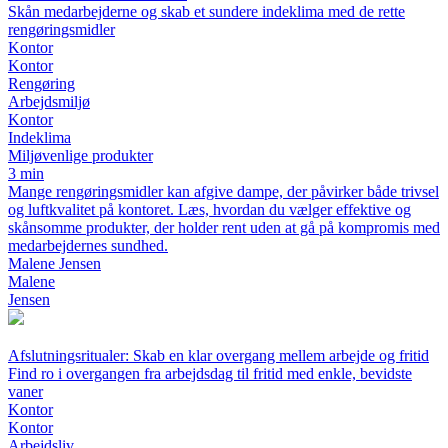
Skån medarbejderne og skab et sundere indeklima med de rette
rengøringsmidler
Kontor
Kontor
Rengøring
Arbejdsmiljø
Kontor
Indeklima
Miljøvenlige produkter
3 min
Mange rengøringsmidler kan afgive dampe, der påvirker både trivsel
og luftkvalitet på kontoret. Læs, hvordan du vælger effektive og
skånsomme produkter, der holder rent uden at gå på kompromis med
medarbejdernes sundhed.
Malene Jensen
Malene
Jensen
Afslutningsritualer: Skab en klar overgang mellem arbejde og fritid
Find ro i overgangen fra arbejdsdag til fritid med enkle, bevidste
vaner
Kontor
Kontor
Arbejdsliv