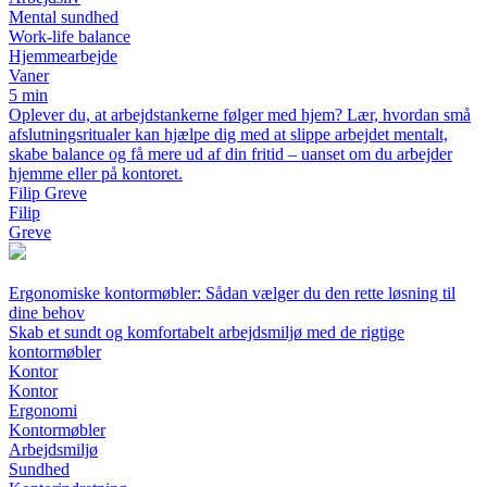
Mental sundhed
Work-life balance
Hjemmearbejde
Vaner
5 min
Oplever du, at arbejdstankerne følger med hjem? Lær, hvordan små
afslutningsritualer kan hjælpe dig med at slippe arbejdet mentalt,
skabe balance og få mere ud af din fritid – uanset om du arbejder
hjemme eller på kontoret.
Filip Greve
Filip
Greve
Ergonomiske kontormøbler: Sådan vælger du den rette løsning til
dine behov
Skab et sundt og komfortabelt arbejdsmiljø med de rigtige
kontormøbler
Kontor
Kontor
Ergonomi
Kontormøbler
Arbejdsmiljø
Sundhed