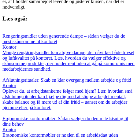
er, at I holder samarbejdet levende og justerer kursen, når det er
nødvendigt.
Læs også:
Rengøringsmidler uden generende dampe – sådan vælger du de
mest skånsomme til kontoret
Kontor
Mange rengøringsmidler kan afgive dampe, der påvirker både trivsel
og luftkvalitet på kontoret. Læs, hvordan du vælger effektive og
skånsomme produkter, der holder rent uden at gå på kompromis med
medarbejdernes sundhed.
Afslutningsritualer: Skab en klar overgang mellem arbejde og fritid
Kontor
Oplever du, at arbejdstankerne følger med hjem? Lær, hvordan små
afslutningsritualer kan hjælpe dig med at slippe arbejdet mentalt,
skabe balance og få mere ud af din fritid – uanset om du arbejder
hjemme eller på kontoret.
Ergonomiske kontormøbler: Sådan vælger du den rette løsning til
dine behov
Kontor
Ergonomiske kontormøbler er nøglen til en arbejdsdag uden