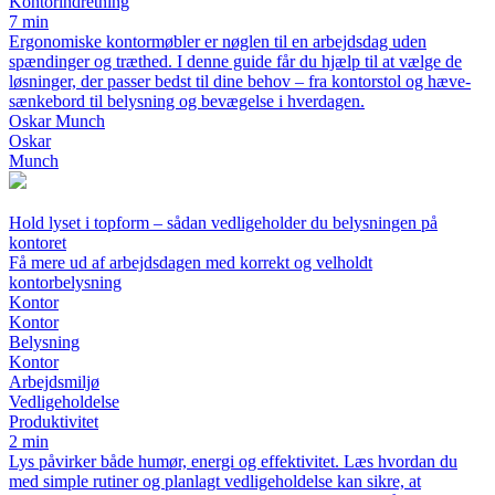
Kontorindretning
7 min
Ergonomiske kontormøbler er nøglen til en arbejdsdag uden
spændinger og træthed. I denne guide får du hjælp til at vælge de
løsninger, der passer bedst til dine behov – fra kontorstol og hæve-
sænkebord til belysning og bevægelse i hverdagen.
Oskar Munch
Oskar
Munch
Hold lyset i topform – sådan vedligeholder du belysningen på
kontoret
Få mere ud af arbejdsdagen med korrekt og velholdt
kontorbelysning
Kontor
Kontor
Belysning
Kontor
Arbejdsmiljø
Vedligeholdelse
Produktivitet
2 min
Lys påvirker både humør, energi og effektivitet. Læs hvordan du
med simple rutiner og planlagt vedligeholdelse kan sikre, at