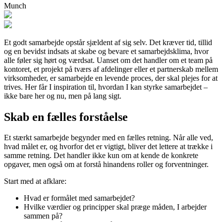
Munch
Et godt samarbejde opstår sjældent af sig selv. Det kræver tid, tillid
og en bevidst indsats at skabe og bevare et samarbejdsklima, hvor
alle føler sig hørt og værdsat. Uanset om det handler om et team på
kontoret, et projekt på tværs af afdelinger eller et partnerskab mellem
virksomheder, er samarbejde en levende proces, der skal plejes for at
trives. Her får I inspiration til, hvordan I kan styrke samarbejdet –
ikke bare her og nu, men på lang sigt.
Skab en fælles forståelse
Et stærkt samarbejde begynder med en fælles retning. Når alle ved,
hvad målet er, og hvorfor det er vigtigt, bliver det lettere at trække i
samme retning. Det handler ikke kun om at kende de konkrete
opgaver, men også om at forstå hinandens roller og forventninger.
Start med at afklare:
Hvad er formålet med samarbejdet?
Hvilke værdier og principper skal præge måden, I arbejder
sammen på?