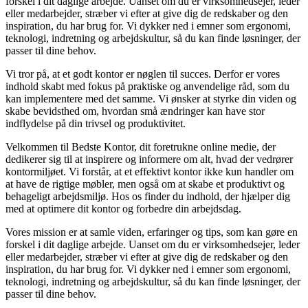
forskel i dit daglige arbejde. Uanset om du er virksomhedsejer, leder
eller medarbejder, stræber vi efter at give dig de redskaber og den
inspiration, du har brug for. Vi dykker ned i emner som ergonomi,
teknologi, indretning og arbejdskultur, så du kan finde løsninger, der
passer til dine behov.
Vi tror på, at et godt kontor er nøglen til succes. Derfor er vores
indhold skabt med fokus på praktiske og anvendelige råd, som du
kan implementere med det samme. Vi ønsker at styrke din viden og
skabe bevidsthed om, hvordan små ændringer kan have stor
indflydelse på din trivsel og produktivitet.
Velkommen til Bedste Kontor, dit foretrukne online medie, der
dedikerer sig til at inspirere og informere om alt, hvad der vedrører
kontormiljøet. Vi forstår, at et effektivt kontor ikke kun handler om
at have de rigtige møbler, men også om at skabe et produktivt og
behageligt arbejdsmiljø. Hos os finder du indhold, der hjælper dig
med at optimere dit kontor og forbedre din arbejdsdag.
Vores mission er at samle viden, erfaringer og tips, som kan gøre en
forskel i dit daglige arbejde. Uanset om du er virksomhedsejer, leder
eller medarbejder, stræber vi efter at give dig de redskaber og den
inspiration, du har brug for. Vi dykker ned i emner som ergonomi,
teknologi, indretning og arbejdskultur, så du kan finde løsninger, der
passer til dine behov.