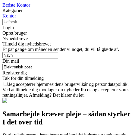
Bedste Kontor
Kategorier
Kontor
Login
Opret bruger
Nyhedsbreve
Tilmeld dig nyhedsbrevet
Et par gange om måneden sender vi noget, du vil få glæde af.
Din mail
Registrer dig
Tak for din tilmelding
Jeg accepterer hjemmesidens brugervilkår og persondatapolitik.
Ved at tilmelde dig modtager du nyheder fra os og accepterer vores
retningslinjer. Afmelding? Det klarer du let.
Samarbejde kræver pleje – sådan styrker
I det over tid
Styrk relationerne i jeres team med bevidst indsats og vedvarende