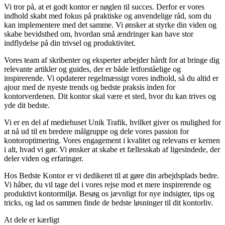
Vi tror på, at et godt kontor er nøglen til succes. Derfor er vores
indhold skabt med fokus på praktiske og anvendelige råd, som du
kan implementere med det samme. Vi ønsker at styrke din viden og
skabe bevidsthed om, hvordan små ændringer kan have stor
indflydelse på din trivsel og produktivitet.
Vores team af skribenter og eksperter arbejder hårdt for at bringe dig
relevante artikler og guides, der er både letforståelige og
inspirerende. Vi opdaterer regelmæssigt vores indhold, så du altid er
ajour med de nyeste trends og bedste praksis inden for
kontorverdenen. Dit kontor skal være et sted, hvor du kan trives og
yde dit bedste.
Vi er en del af mediehuset Unik Trafik, hvilket giver os mulighed for
at nå ud til en bredere målgruppe og dele vores passion for
kontoroptimering. Vores engagement i kvalitet og relevans er kernen
i alt, hvad vi gør. Vi ønsker at skabe et fællesskab af ligesindede, der
deler viden og erfaringer.
Hos Bedste Kontor er vi dedikeret til at gøre din arbejdsplads bedre.
Vi håber, du vil tage del i vores rejse mod et mere inspirerende og
produktivt kontormiljø. Besøg os jævnligt for nye indsigter, tips og
tricks, og lad os sammen finde de bedste løsninger til dit kontorliv.
At dele er kærligt