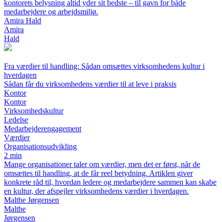
kontorets belysning altid yder sit bedste – til gavn for både
medarbejdere og arbejdsmiljø.
Amira Hald
Amira
Hald
Fra værdier til handling: Sådan omsættes virksomhedens kultur i
hverdagen
Sådan får du virksomhedens værdier til at leve i praksis
Kontor
Kontor
Virksomhedskultur
Ledelse
Medarbejderengagement
Værdier
Organisationsudvikling
2 min
Mange organisationer taler om værdier, men det er først, når de
omsættes til handling, at de får reel betydning. Artiklen giver
konkrete råd til, hvordan ledere og medarbejdere sammen kan skabe
en kultur, der afspejler virksomhedens værdier i hverdagen.
Malthe Jørgensen
Malthe
Jørgensen