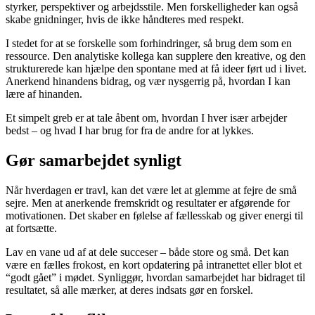
styrker, perspektiver og arbejdsstile. Men forskelligheder kan også
skabe gnidninger, hvis de ikke håndteres med respekt.
I stedet for at se forskelle som forhindringer, så brug dem som en
ressource. Den analytiske kollega kan supplere den kreative, og den
strukturerede kan hjælpe den spontane med at få ideer ført ud i livet.
Anerkend hinandens bidrag, og vær nysgerrig på, hvordan I kan
lære af hinanden.
Et simpelt greb er at tale åbent om, hvordan I hver især arbejder
bedst – og hvad I har brug for fra de andre for at lykkes.
Gør samarbejdet synligt
Når hverdagen er travl, kan det være let at glemme at fejre de små
sejre. Men at anerkende fremskridt og resultater er afgørende for
motivationen. Det skaber en følelse af fællesskab og giver energi til
at fortsætte.
Lav en vane ud af at dele succeser – både store og små. Det kan
være en fælles frokost, en kort opdatering på intranettet eller blot et
“godt gået” i mødet. Synliggør, hvordan samarbejdet har bidraget til
resultatet, så alle mærker, at deres indsats gør en forskel.