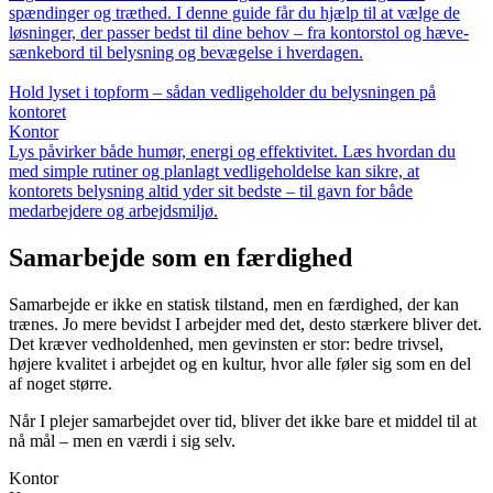
spændinger og træthed. I denne guide får du hjælp til at vælge de
løsninger, der passer bedst til dine behov – fra kontorstol og hæve-
sænkebord til belysning og bevægelse i hverdagen.
Hold lyset i topform – sådan vedligeholder du belysningen på
kontoret
Kontor
Lys påvirker både humør, energi og effektivitet. Læs hvordan du
med simple rutiner og planlagt vedligeholdelse kan sikre, at
kontorets belysning altid yder sit bedste – til gavn for både
medarbejdere og arbejdsmiljø.
Samarbejde som en færdighed
Samarbejde er ikke en statisk tilstand, men en færdighed, der kan
trænes. Jo mere bevidst I arbejder med det, desto stærkere bliver det.
Det kræver vedholdenhed, men gevinsten er stor: bedre trivsel,
højere kvalitet i arbejdet og en kultur, hvor alle føler sig som en del
af noget større.
Når I plejer samarbejdet over tid, bliver det ikke bare et middel til at
nå mål – men en værdi i sig selv.
Kontor