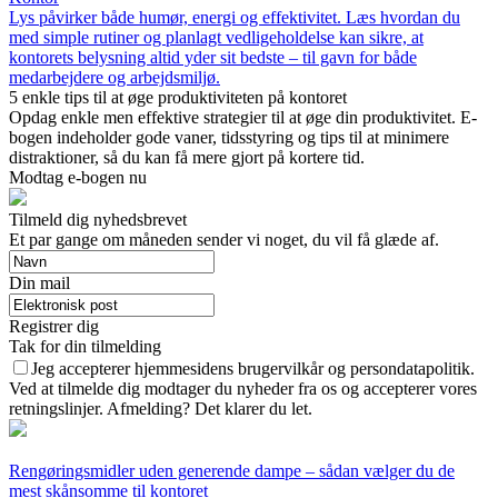
Lys påvirker både humør, energi og effektivitet. Læs hvordan du
med simple rutiner og planlagt vedligeholdelse kan sikre, at
kontorets belysning altid yder sit bedste – til gavn for både
medarbejdere og arbejdsmiljø.
5 enkle tips til at øge produktiviteten på kontoret
Opdag enkle men effektive strategier til at øge din produktivitet. E-
bogen indeholder gode vaner, tidsstyring og tips til at minimere
distraktioner, så du kan få mere gjort på kortere tid.
Modtag e-bogen nu
Tilmeld dig nyhedsbrevet
Et par gange om måneden sender vi noget, du vil få glæde af.
Din mail
Registrer dig
Tak for din tilmelding
Jeg accepterer hjemmesidens brugervilkår og persondatapolitik.
Ved at tilmelde dig modtager du nyheder fra os og accepterer vores
retningslinjer. Afmelding? Det klarer du let.
Rengøringsmidler uden generende dampe – sådan vælger du de
mest skånsomme til kontoret